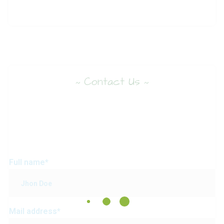
Contact Us
~
~
Feel
free
to
contact
with
us
any
time.
Full name*
Mail address*