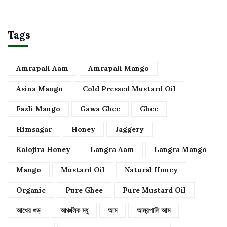
Tags
Amrapali Aam
Amrapali Mango
Asina Mango
Cold Pressed Mustard Oil
Fazli Mango
Gawa Ghee
Ghee
Himsagar
Honey
Jaggery
Kalojira Honey
Langra Aam
Langra Mango
Mango
Mustard Oil
Natural Honey
Organic
Pure Ghee
Pure Mustard Oil
আখের গুড়
আঞ্চলিক মধু
আম
আম্রপালি আম