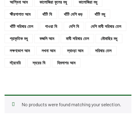
আশ্বিনা আম
কালোজিরা ফুলের মধু
কালোজিরা মধু
ক্ষীরশাপাত আম
খাঁটি ঘি
খাঁটি দেশি গুড়
খাঁটি মধু
খাঁটি সরিষার তেল
গাওয়া ঘি
দেশি ঘি
দেশি মাঘী সরিষার তেল
প্রাকৃতিক মধু
ফজলি আম
মাঘী সরিষার তেল
মৌমাছির মধু
লক্ষণভোগ আম
লখনা আম
ল্যাংড়া আম
সরিষার তেল
স্ট্রবেরি
স্বরের ঘি
হিমসাগর আম
No products were found matching your selection.