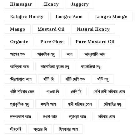
Himsagar
Honey
Jaggery
Kalojira Honey
Langra Aam
Langra Mango
Mango
Mustard Oil
Natural Honey
Organic
Pure Ghee
Pure Mustard Oil
আখের গুড়
আঞ্চলিক মধু
আম
আম্রপালি আম
আশ্বিনা আম
কালোজিরা ফুলের মধু
কালোজিরা মধু
ক্ষীরশাপাত আম
খাঁটি ঘি
খাঁটি দেশি গুড়
খাঁটি মধু
খাঁটি সরিষার তেল
গাওয়া ঘি
দেশি ঘি
দেশি মাঘী সরিষার তেল
প্রাকৃতিক মধু
ফজলি আম
মাঘী সরিষার তেল
মৌমাছির মধু
লক্ষণভোগ আম
লখনা আম
ল্যাংড়া আম
সরিষার তেল
স্ট্রবেরি
স্বরের ঘি
হিমসাগর আম