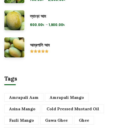
out of 5
ল্যাংড়া আম
–
600.00
৳
1,900.00
৳
আম্রপালি আম
Rated
5.00
out of 5
Tags
Amrapali Aam
Amrapali Mango
Asina Mango
Cold Pressed Mustard Oil
Fazli Mango
Gawa Ghee
Ghee