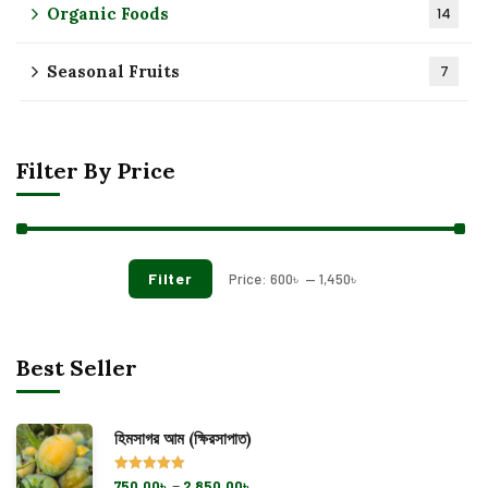
Organic Foods
14
Seasonal Fruits
7
Filter By Price
Filter
Price:
600৳
—
1,450৳
Best Seller
হিমসাগর আম (ক্ষিরসাপাত)
–
Rated
5.00
750.00
৳
2,850.00
৳