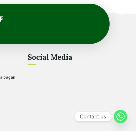
ে
Social Media
halbagan
Contact us