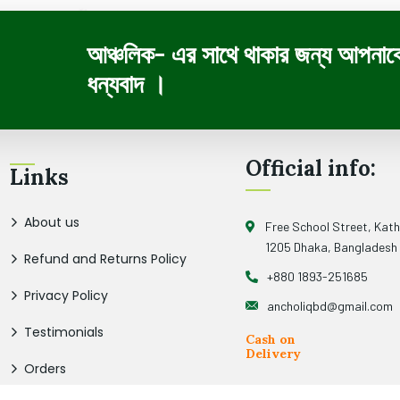
আঞ্চলিক- এর সাথে থাকার জন্য আপনাক
ধন্যবাদ ।
Official info:
Links
About us
Free School Street, Kat
1205 Dhaka, Bangladesh
Refund and Returns Policy
+880 1893-251685
Privacy Policy
ancholiqbd@gmail.com
Testimonials
Cash on
Delivery
Orders